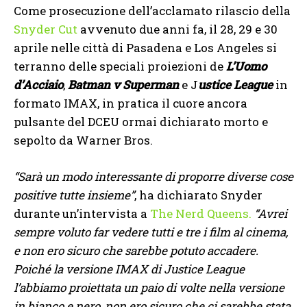
Come prosecuzione dell’acclamato rilascio della
Snyder Cut
avvenuto due anni fa, il 28, 29 e 30
aprile nelle città di Pasadena e Los Angeles si
terranno delle speciali proiezioni de
L’Uomo
d’Acciaio
,
Batman v Superman
e J
ustice League
in
formato IMAX, in pratica il cuore ancora
pulsante del DCEU ormai dichiarato morto e
sepolto da Warner Bros.
“Sarà un modo interessante di proporre diverse cose
positive tutte insieme”
, ha dichiarato Snyder
durante un’intervista a
The Nerd Queens.
“Avrei
sempre voluto far vedere tutti e tre i film al cinema,
e non ero sicuro che sarebbe potuto accadere.
Poiché la versione IMAX di Justice League
l’abbiamo proiettata un paio di volte nella versione
in bianco e nero, non ero sicuro che ci sarebbe stata