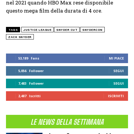
nel 2021 quando HBO Max rese disponibile
questo mega film della durata di 4 ore.
TAGS
JUSTICE LEAGUE
SNYDER CUT
SNYDERCON
ZACK SNYDER
53,189
Fans
MI PIACE
5,056
Follower
SEGUI
7,483
Follower
SEGUI
2,487
Iscritti
ISCRIVITI
LE NEWS DELLA SETTIMANA