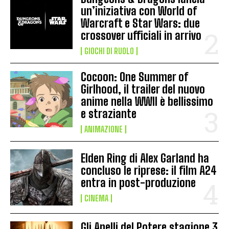
un’iniziativa con World of
Warcraft e Star Wars: due
crossover ufficiali in arrivo
GIOCHI DI RUOLO
Cocoon: One Summer of
Girlhood, il trailer del nuovo
anime nella WWII è bellissimo
e straziante
ANIMAZIONE
Elden Ring di Alex Garland ha
concluso le riprese: il film A24
entra in post-produzione
CINEMA
Gli Anelli del Potere stagione 3