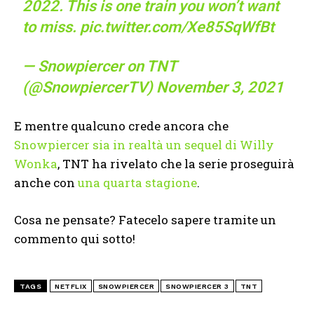
2022. This is one train you won’t want
to miss.
pic.twitter.com/Xe85SqWfBt
— Snowpiercer on TNT
(@SnowpiercerTV)
November 3, 2021
E mentre qualcuno crede ancora che
Snowpiercer sia in realtà un sequel di Willy
Wonka
, TNT ha rivelato che la serie proseguirà
anche con
una quarta stagione
.
Cosa ne pensate? Fatecelo sapere tramite un
commento qui sotto!
TAGS
NETFLIX
SNOWPIERCER
SNOWPIERCER 3
TNT