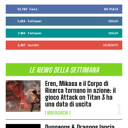
53,189
Fans
MI PIACE
5,056
Follower
SEGUI
7,484
Follower
SEGUI
2,487
Iscritti
ISCRIVITI
LE NEWS DELLA SETTIMANA
Eren, Mikasa e il Corpo di
Ricerca tornano in azione: il
gioco Attack on Titan 3 ha
una data di uscita
VIDEOGIOCHI
Dungeons & Dragons lancia