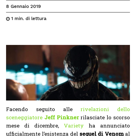
8 Gennaio 2019
di lettura
1
min.
Facendo seguito alle
rivelazioni dello
sceneggiatore
Jeff Pinkner
rilasciate lo scorso
mese di dicembre,
Variety
ha annunciato
ufficialmente l’esistenza del
sequel di Venom
al