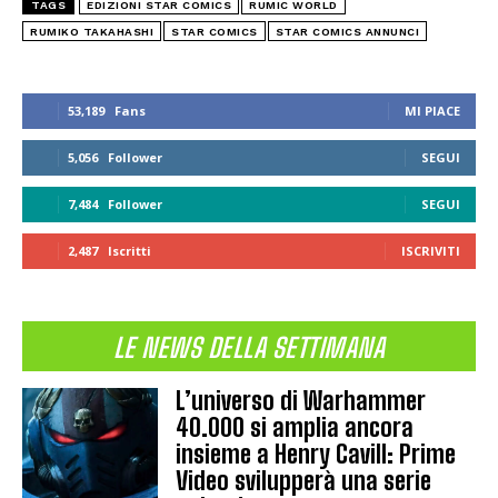
TAGS
EDIZIONI STAR COMICS
RUMIC WORLD
RUMIKO TAKAHASHI
STAR COMICS
STAR COMICS ANNUNCI
53,189
Fans
MI PIACE
5,056
Follower
SEGUI
7,484
Follower
SEGUI
2,487
Iscritti
ISCRIVITI
LE NEWS DELLA SETTIMANA
L’universo di Warhammer
40.000 si amplia ancora
insieme a Henry Cavill: Prime
Video svilupperà una serie