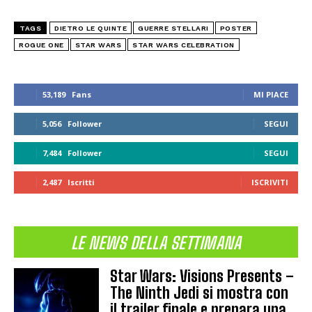
TAGS
DIETRO LE QUINTE
GUERRE STELLARI
POSTER
ROGUE ONE
STAR WARS
STAR WARS CELEBRATION
53,189
Fans
MI PIACE
5,056
Follower
SEGUI
7,484
Follower
SEGUI
2,487
Iscritti
ISCRIVITI
LE NEWS DELLA SETTIMANA
Star Wars: Visions Presents –
The Ninth Jedi si mostra con
il trailer finale e prepara una