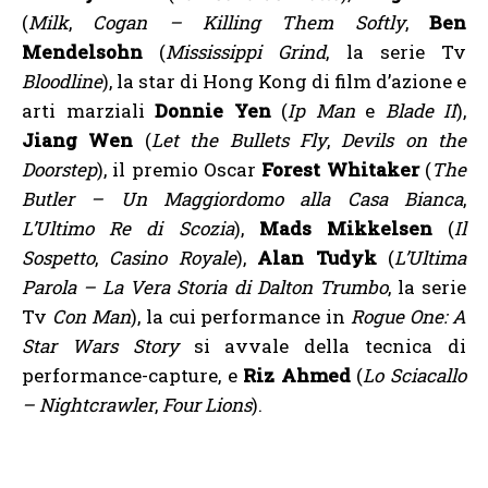
(
Milk
,
Cogan – Killing Them Softly
,
Ben
Mendelsohn
(
Mississippi Grind
, la serie Tv
Bloodline
), la star di Hong Kong di film d’azione e
arti marziali
Donnie Yen
(
Ip Man
e
Blade II
),
Jiang Wen
(
Let the Bullets Fly
,
Devils on the
Doorstep
), il premio Oscar
Forest Whitaker
(
The
Butler – Un Maggiordomo alla Casa Bianca
,
L’Ultimo Re di Scozia
),
Mads Mikkelsen
(
Il
Sospetto
,
Casino Royale
),
Alan Tudyk
(
L’Ultima
Parola – La Vera Storia di Dalton Trumbo
, la serie
Tv
Con Man
), la cui performance in
Rogue One: A
Star Wars Story
si avvale della tecnica di
performance-capture, e
Riz Ahmed
(
Lo Sciacallo
– Nightcrawler
,
Four Lions
).