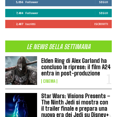
5,056
Follower
SEGUI
7,484
Follower
SEGUI
2,487
Iscritti
ISCRIVITI
LE NEWS DELLA SETTIMANA
Elden Ring di Alex Garland ha
concluso le riprese: il film A24
entra in post-produzione
CINEMA
Star Wars: Visions Presents –
The Ninth Jedi si mostra con
il trailer finale e prepara una
nuova era dei Jedi su Disney+