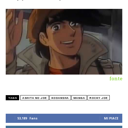
fonte
TAGS
ASHITA NO JOE
KODANSHA
MANGA
ROCKY JOE
53,189
Fans
MI PIACE