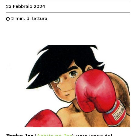
23 Febbraio 2024
di lettura
2
min.
Rocky Joe
(
Ashita no Joe
), vera icona del