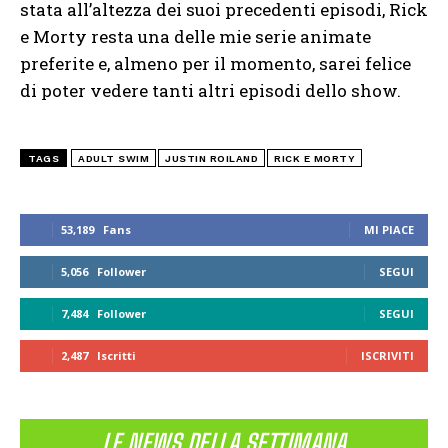
stata all’altezza dei suoi precedenti episodi, Rick
e Morty resta una delle mie serie animate
preferite e, almeno per il momento, sarei felice
di poter vedere tanti altri episodi dello show.
TAGS
ADULT SWIM
JUSTIN ROILAND
RICK E MORTY
53,189
Fans
MI PIACE
5,056
Follower
SEGUI
7,484
Follower
SEGUI
2,487
Iscritti
ISCRIVITI
LE NEWS DELLA SETTIMANA