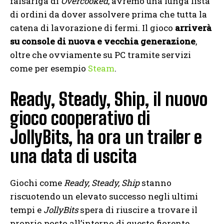
falsariga di
Overcooked
, avremo una lunga lista
di ordini da dover assolvere prima che tutta la
catena di lavorazione di fermi. Il gioco
arriverà
su console di nuova e vecchia generazione
,
oltre che ovviamente su PC tramite servizi
come per esempio
Steam
.
Ready, Steady, Ship, il nuovo
gioco cooperativo di
JollyBits, ha ora un trailer e
una data di uscita
Giochi come
Ready, Steady, Ship
stanno
riscuotendo un elevato successo negli ultimi
tempi e
JollyBits
spera di riuscire a trovare il
proprio posto all’interno di questo fiorente