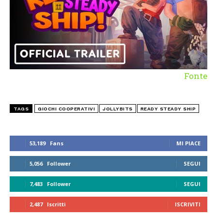
Fonte
TAGS
GIOCHI COOPERATIVI
JOLLYBITS
READY STEADY SHIP
53,189
Fans
MI PIACE
5,056
Follower
SEGUI
7,483
Follower
SEGUI
2,487
Iscritti
ISCRIVITI