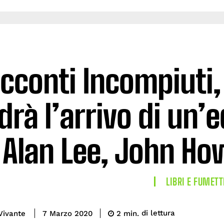
cconti Incompiuti, i
drà l’arrivo di un’e
 Alan Lee, John Ho
LIBRI E FUMETT
di lettura
Vivante
2
min.
7 Marzo 2020