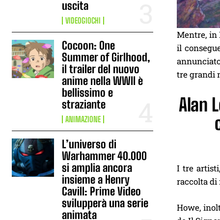
uscita
VIDEOGIOCHI
Mentre, in 
Cocoon: One
il consegu
Summer of Girlhood,
annunciato 
il trailer del nuovo
tre grandi 
anime nella WWII è
bellissimo e
Alan 
straziante
ANIMAZIONE
L’universo di
Warhammer 40.000
si amplia ancora
I tre artis
insieme a Henry
raccolta di
Cavill: Prime Video
svilupperà una serie
Howe, inolt
animata