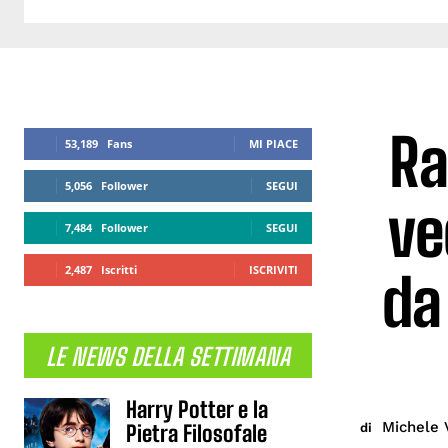
Ra
53,189
Fans
MI PIACE
5,056
Follower
SEGUI
ve
7,484
Follower
SEGUI
2,487
Iscritti
ISCRIVITI
da
LE NEWS DELLA SETTIMANA
Harry Potter e la
Michele 
di
Pietra Filosofale