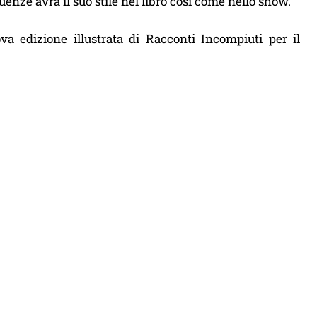
luenze avrà il suo stile nel libro così come nello show.
ova edizione illustrata di Racconti Incompiuti per il