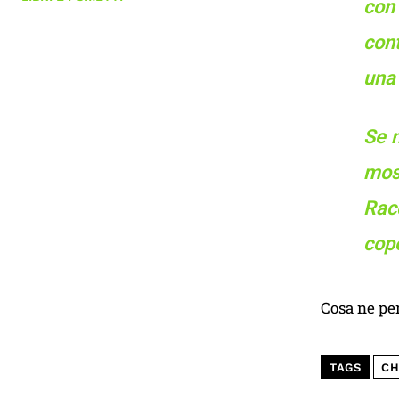
con
con
una 
Se n
most
Racc
cope
Cosa ne pe
TAGS
CH