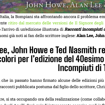
Italia, la Bompiani sta affrontando ancora il problema em
ente
ritiro dal mercato delle versioni de Il Signore degli 
l’arrivo di un’edizione illustrata di
Racconti incompiuti 
nomi già noti ai fan dello scrittore inglese:
Alan Lee, Joh
Lee, John Howe e Ted Nasmith re
colori per l’edizione del 40esimo
Incompiuti di 
ti, che in passato hanno firmato alcune delle edizioni pi
 racconti pubblicata postuma dal figlio dello scrittore, Chri
re, si sta occupando ora della realizzazione (come collab