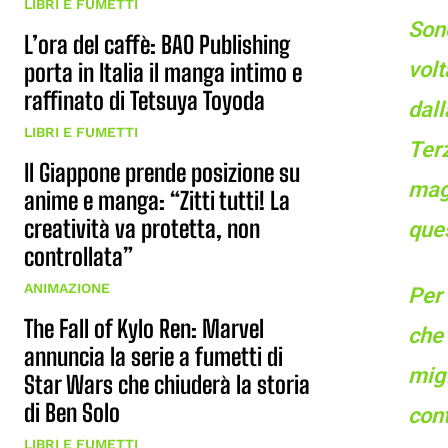
LIBRI E FUMETTI
Son
L’ora del caffè: BAO Publishing
volt
porta in Italia il manga intimo e
raffinato di Tetsuya Toyoda
dall
LIBRI E FUMETTI
Terz
Il Giappone prende posizione su
magi
anime e manga: “Zitti tutti! La
creatività va protetta, non
ques
controllata”
ANIMAZIONE
Per
The Fall of Kylo Ren: Marvel
che 
annuncia la serie a fumetti di
mig
Star Wars che chiuderà la storia
di Ben Solo
cont
LIBRI E FUMETTI