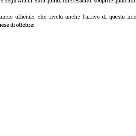
re degli Anelli. Sarà quindi interessante scoprire quali inf
uncio ufficiale, che rivela anche l’arrivo di questa nu
se di ottobre: