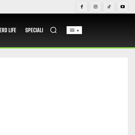
ERD LIFE
SPECIALI
+