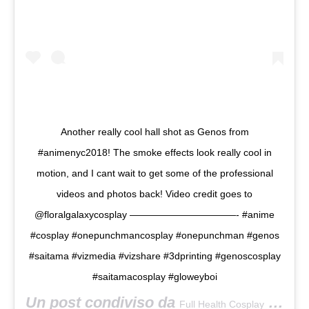
Another really cool hall shot as Genos from
#animenyc2018! The smoke effects look really cool in
motion, and I cant wait to get some of the professional
videos and photos back! Video credit goes to
@floralgalaxycosplay ———————————- #anime
#cosplay #onepunchmancosplay #onepunchman #genos
#saitama #vizmedia #vizshare #3dprinting #genoscosplay
#saitamacosplay #gloweyboi
Un post condiviso da
(@fullhealthcosplay) in data:
Full Health Cosplay