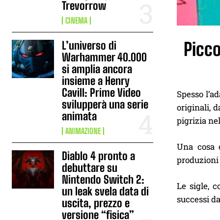
Trevorrow
CINEMA
L’universo di
Picco
Warhammer 40.000
si amplia ancora
insieme a Henry
Cavill: Prime Video
Spesso l’ad
svilupperà una serie
originali, 
animata
pigrizia ne
ANIMAZIONE
Una cosa 
Diablo 4 pronto a
produzioni 
debuttare su
Nintendo Switch 2:
Le sigle, c
un leak svela data di
successi da
uscita, prezzo e
versione “fisica”