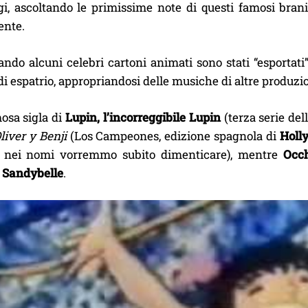
i, ascoltando le primissime note di questi famosi brani,
ente.
ndo alcuni celebri cartoni animati sono stati “esportati” 
i espatrio, appropriandosi delle musiche di altre produzio
mosa sigla di
Lupin, l’incorreggibile Lupin
(terza serie de
liver y Benji
(Los Campeones, edizione spagnola di
Holly
 nei nomi vorremmo subito dimenticare), mentre
Occh
i
Sandybelle
.