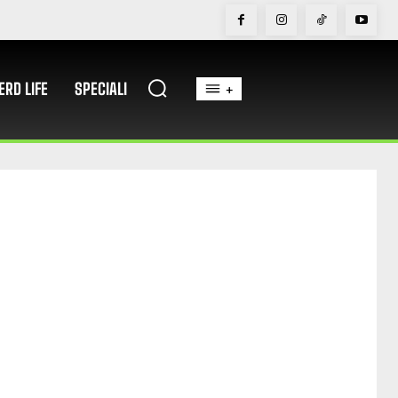
ERD LIFE
SPECIALI
+