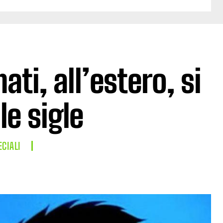
ti, all’estero, si
e sigle
ECIALI