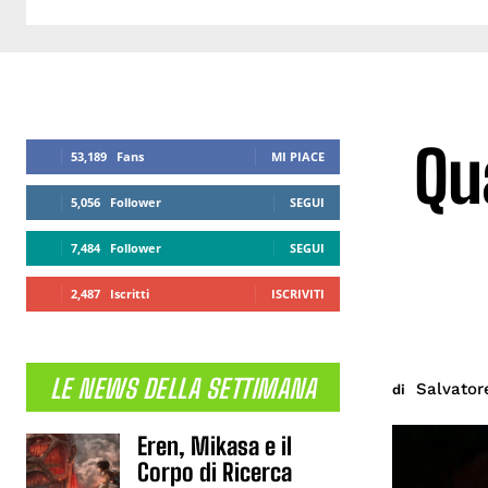
Qu
53,189
Fans
MI PIACE
5,056
Follower
SEGUI
7,484
Follower
SEGUI
2,487
Iscritti
ISCRIVITI
LE NEWS DELLA SETTIMANA
Salvator
di
Eren, Mikasa e il
Corpo di Ricerca