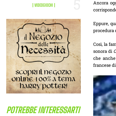
Ancora ogg
VIDEOGIOCHI
corrispond
Eppure, qua
procedura d
Così, la fa
sonora di
O
che anche
francese d
POTREBBE INTERESSARTI