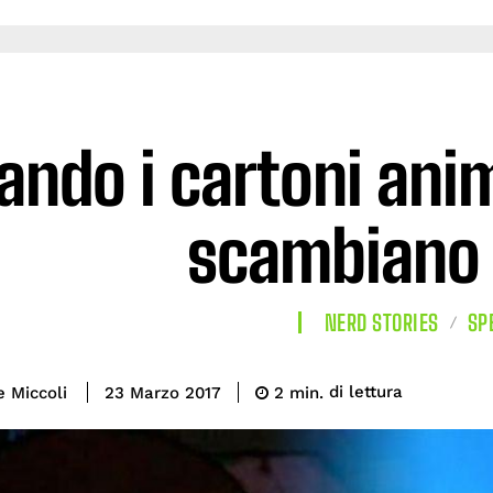
ando i cartoni anima
scambiano l
NERD STORIES
SP
di lettura
e Miccoli
2
min.
23 Marzo 2017