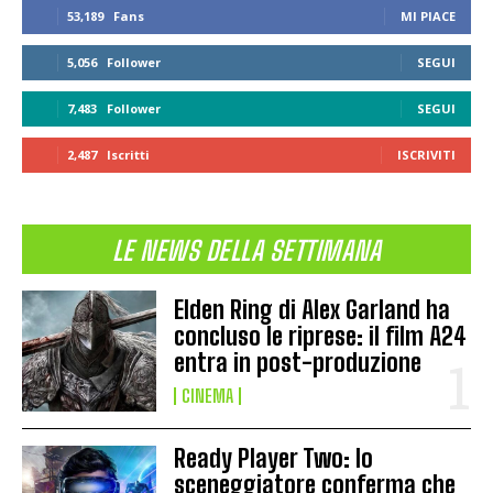
53,189
Fans
MI PIACE
5,056
Follower
SEGUI
7,483
Follower
SEGUI
2,487
Iscritti
ISCRIVITI
LE NEWS DELLA SETTIMANA
Elden Ring di Alex Garland ha
concluso le riprese: il film A24
entra in post-produzione
CINEMA
Ready Player Two: lo
sceneggiatore conferma che