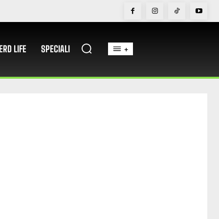
ERD LIFE
SPECIALI
+