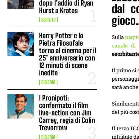
dopo l’addio di Ryan
dal c
Hurst a Kratos
gioco
SERIE TV
Harry Potter e la
Sulla
pagin
Pietra Filosofale
canale di
torna al cinema per il
esorbitant
25° anniversario con
12 minuti di scene
Il primo s
inedite
personaggio
CINEMA
sarà anche 
I Pronipoti:
Similmente
confermato il film
del più cos
live-action con Jim
Carrey, regia di Colin
Trevorrow
Il terzo D
intuibile d
CINEMA