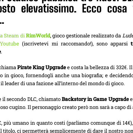
osto elevatissimo. Ecco cosa 
…
a Steam di
RimWorld
, gioco gestionale realizzato da
Lude
 Youtube
(iscrivetevi mi raccomando!), sono apparsi
e
.
i chiama
Pirate King Upgrade
e costa la bellezza di 332€. 
 in gioco, fornendogli anche una biografia; e decidendon
il leader di una fazione all’interno del mondo di gioco.
 il secondo DLC, chiamato
Backstory in Game Upgrade
e
toso cugino. Il personaggio creato però non sarà a capo di 
LC, più umano in quanto costi (parliamo comunque di 14€)
al titolo, ci permetterà semplicemente di dare il nostro n