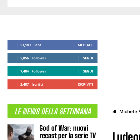
53,189
Fans
MI PIACE
5,056
Follower
SEGUI
7,484
Follower
SEGUI
2,487
Iscritti
ISCRIVITI
LE NEWS DELLA SETTIMANA
Michele 
di
God of War: nuovi
Ludeo
recast per la serie TV