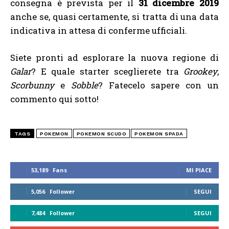
consegna è prevista per il
31 dicembre 2019
anche se, quasi certamente, si tratta di una data
indicativa in attesa di conferme ufficiali.
Siete pronti ad esplorare la nuova regione di
Galar
? E quale starter sceglierete tra
Grookey
,
Scorbunny
e
Sobble
? Fatecelo sapere con un
commento qui sotto!
TAGS
POKEMON
POKEMON SCUDO
POKEMON SPADA
53,189
Fans
MI PIACE
5,056
Follower
SEGUI
7,484
Follower
SEGUI