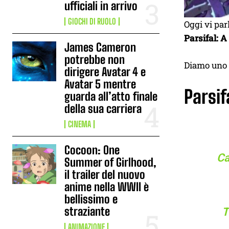
ufficiali in arrivo
GIOCHI DI RUOLO
Oggi vi par
Parsifal: 
James Cameron
potrebbe non
Diamo uno 
dirigere Avatar 4 e
Avatar 5 mentre
Parsif
guarda all’atto finale
della sua carriera
CINEMA
Cocoon: One
Ca
Summer of Girlhood,
il trailer del nuovo
anime nella WWII è
bellissimo e
straziante
T
ANIMAZIONE