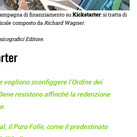
di campagna di finanziamento su
Kickstarter
: si tratta di
usicale composto da
Richard Wagner
.
sicografici Editore
.
arter
e vogliono sconfiggere l’Ordine dei
l Bene resistono affinché la redenzione
ne.
, il Puro Folle, come il predestinato