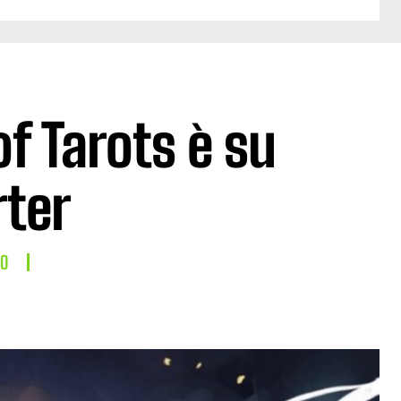
of Tarots è su
rter
LO