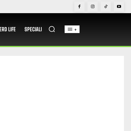
ERD LIFE
SPECIALI
+