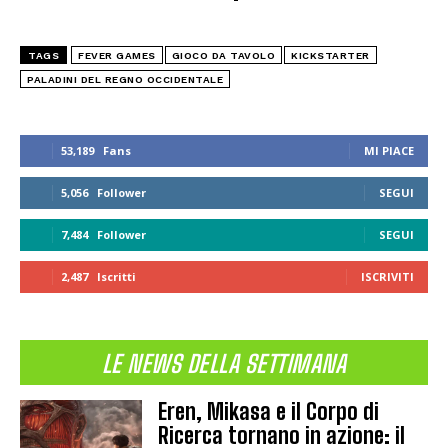
TAGS
FEVER GAMES
GIOCO DA TAVOLO
KICKSTARTER
PALADINI DEL REGNO OCCIDENTALE
53,189
Fans
MI PIACE
5,056
Follower
SEGUI
7,484
Follower
SEGUI
2,487
Iscritti
ISCRIVITI
LE NEWS DELLA SETTIMANA
Eren, Mikasa e il Corpo di
Ricerca tornano in azione: il