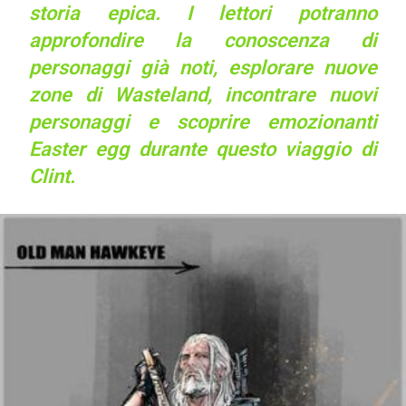
storia epica. I lettori potranno
approfondire la conoscenza di
personaggi già noti, esplorare nuove
zone di Wasteland, incontrare nuovi
personaggi e scoprire emozionanti
Easter egg durante questo viaggio di
Clint.