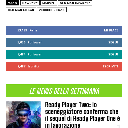
TAGS
HAWKEYE
MARVEL
OLD MAN HAWKEYE
OLD MAN LOGAN
VECCHIO LOGAN
53,189
Fans
MI PIACE
5,056
Follower
SEGUI
7,484
Follower
SEGUI
2,487
Iscritti
ISCRIVITI
LE NEWS DELLA SETTIMANA
Ready Player Two: lo
sceneggiatore conferma che
il sequel di Ready Player One è
in lavorazione