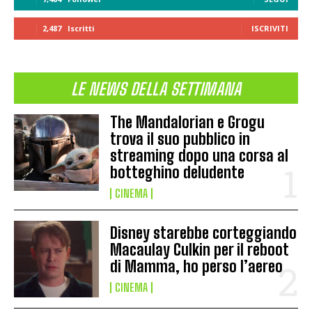
2,487
Iscritti
ISCRIVITI
LE NEWS DELLA SETTIMANA
The Mandalorian e Grogu
trova il suo pubblico in
streaming dopo una corsa al
botteghino deludente
CINEMA
Disney starebbe corteggiando
Macaulay Culkin per il reboot
di Mamma, ho perso l’aereo
CINEMA