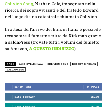
Oblivion Song
, Nathan Cole, impegnato nella
ricerca dei sopravvissuti e del fratello Edward
nel luogo di una catastrofe chiamato Oblivion.
In attesa dell’arrivo del film, in Italia è possibile
recuperare il fumetto scritto da Kirkman grazie
a saldaPress (trovate tutti i volumi del fumetto
su Amazon,
A QUESTO INDIRIZZO
).
TAGS
JAKE GYLLENHAAL
OBLIVION SONG
ROBERT KIRKMAN
SALDAPRESS
53,189
Fans
MI PIACE
5,056
Follower
SEGUI
7,484
Follower
SEGUI