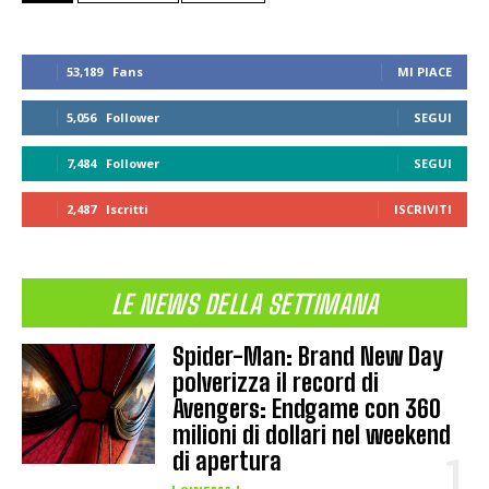
53,189
Fans
MI PIACE
5,056
Follower
SEGUI
7,484
Follower
SEGUI
2,487
Iscritti
ISCRIVITI
LE NEWS DELLA SETTIMANA
Spider-Man: Brand New Day
polverizza il record di
Avengers: Endgame con 360
milioni di dollari nel weekend
di apertura