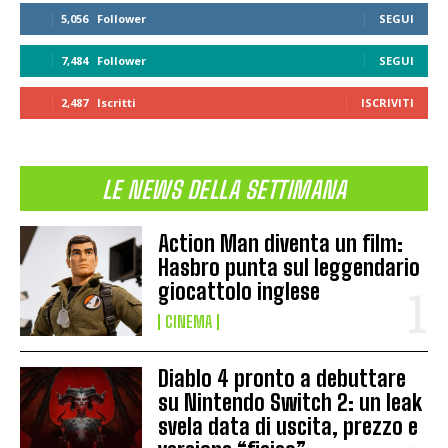
5,056
Follower
SEGUI
7,484
Follower
SEGUI
2,487
Iscritti
ISCRIVITI
LE NEWS DELLA SETTIMANA
Action Man diventa un film:
Hasbro punta sul leggendario
giocattolo inglese
CINEMA
Diablo 4 pronto a debuttare
su Nintendo Switch 2: un leak
svela data di uscita, prezzo e