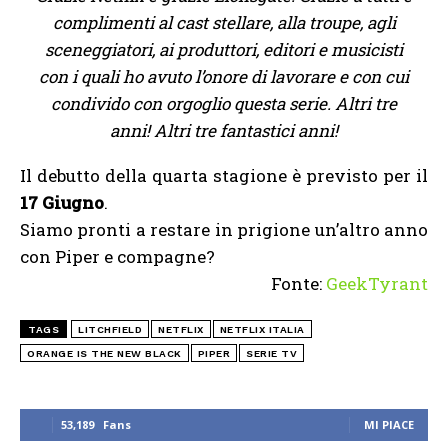
complimenti al cast stellare, alla troupe, agli
sceneggiatori, ai produttori, editori e musicisti
con i quali ho avuto l’onore di lavorare e con cui
condivido con orgoglio questa serie. Altri tre
anni! Altri tre fantastici anni!
Il debutto della quarta stagione è previsto per il
17 Giugno
.
Siamo pronti a restare in prigione un’altro anno
con Piper e compagne?
Fonte:
GeekTyrant
TAGS
LITCHFIELD
NETFLIX
NETFLIX ITALIA
ORANGE IS THE NEW BLACK
PIPER
SERIE TV
53,189
Fans
MI PIACE