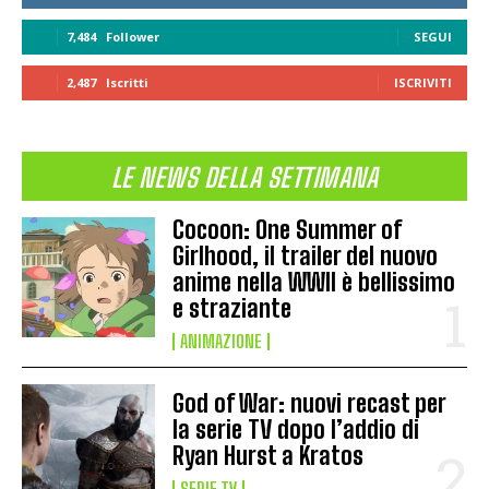
7,484
Follower
SEGUI
2,487
Iscritti
ISCRIVITI
LE NEWS DELLA SETTIMANA
Cocoon: One Summer of
Girlhood, il trailer del nuovo
anime nella WWII è bellissimo
e straziante
ANIMAZIONE
God of War: nuovi recast per
la serie TV dopo l’addio di
Ryan Hurst a Kratos
SERIE TV