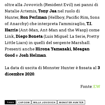
oltre alla Jovovich (Resident Evil) nei panni di
Natalie Artemis,
Tony Jaa
nel ruolo di
Hunter,
Ron Perlman
(Hellboy, Pacific Rim, Sons
of Anarchy) che interpreta l’ammiraglio,
T.I.
Harris
(Ant-Man, Ant-Man and the Wasp) come
Link,
Diego Boneta
(Luis Miguel: La Serie, Pretty
Little Liars) in quelli del sergente Marshall.
Presenti anche
Hirona Yamazaki
,
Meagan
Good
e
Josh Helman
.
La data di uscita di Monster Hunter è fissata al
3
dicembre 2020
.
Fonte:
EW
TAGS
CAPCOM
MILLA JOVOVICH
MONSTER HUNTER