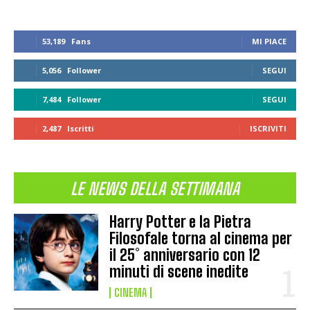
53,189
Fans
MI PIACE
5,056
Follower
SEGUI
7,484
Follower
SEGUI
2,487
Iscritti
ISCRIVITI
LE NEWS DELLA SETTIMANA
Harry Potter e la Pietra
Filosofale torna al cinema per
il 25° anniversario con 12
minuti di scene inedite
CINEMA