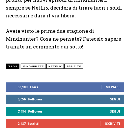
sempre se Netflix deciderà di tirare fuori i soldi
necessari e darà il via libera.
Avete visto le prime due stagione di
Mindhunter? Cosa ne pensate? Fatecelo sapere
tramite un commento qui sotto!
TAGS
MINDHUNTER
NETFLIX
SERIE TV
53,189
Fans
MI PIACE
5,056
Follower
SEGUI
7,484
Follower
SEGUI
2,487
Iscritti
ISCRIVITI