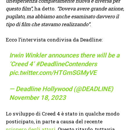
un’esperienza completamente nuova e diversa per
questo film”
, ha detto.
“Doveva avere grande azione,
pugilato, ma abbiamo anche esaminato davvero il
tipo di film che stavamo realizzando”.
Ecco l’intervista condivisa da Deadline:
Irwin Winkler announces there will be a
‘Creed 4’
#DeadlineContenders
pic.twitter.com/HTGmSGMyVE
— Deadline Hollywood (@DEADLINE)
November 18, 2023
Lo sviluppo di Creed 4 è stato in qualche modo
posticipato, in parte a causa del recente
sciopero degli attori
. Questo ritardo, tuttavia,