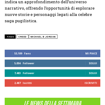
indica un approfondimento dell’universo
narrativo, offrendo l’opportunità di esplorare
nuove storie e personaggi legati alla celebre
saga pugilistica.
TAGS
CREED
MICHAEL B JORDAN
53,189
Fans
MI PIACE
5,056
Follower
SEGUI
7,483
Follower
SEGUI
2,487
Iscritti
ISCRIVITI
LE NEWS DELLA SETTIMANA