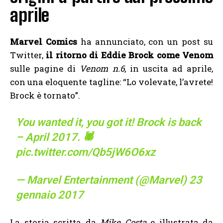
aprile
Marvel Comics
ha annunciato, con un post su
Twitter
,
il ritorno di Eddie Brock come Venom
sulle pagine di
Venom n.6
, in uscita ad aprile,
con una eloquente tagline: “Lo volevate, l’avrete!
Brock è tornato”.
You wanted it, you got it! Brock is back
– April 2017. 🕷️
pic.twitter.com/Qb5jW6O6xz
— Marvel Entertainment (@Marvel)
23
gennaio 2017
La storia scritta da
Mike Costa
e illustrata da