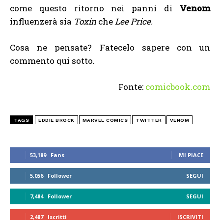
come questo ritorno nei panni di
Venom
influenzerà sia
Toxin
che
Lee Price.
Cosa ne pensate? Fatecelo sapere con un
commento qui sotto.
Fonte:
comicbook.com
TAGS
EDDIE BROCK
MARVEL COMICS
TWITTER
VENOM
53,189
Fans
MI PIACE
5,056
Follower
SEGUI
7,484
Follower
SEGUI
2,487
Iscritti
ISCRIVITI