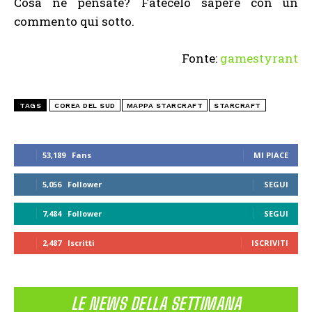
Cosa ne pensate? Fatecelo sapere con un
commento qui sotto.
Fonte:
gamestyrant
TAGS
COREA DEL SUD
MAPPA STARCRAFT
STARCRAFT
53,189
Fans
MI PIACE
5,056
Follower
SEGUI
7,484
Follower
SEGUI
2,487
Iscritti
ISCRIVITI
LE NEWS DELLA SETTIMANA