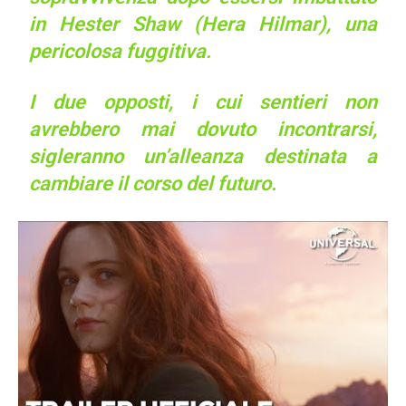
in Hester Shaw (Hera Hilmar), una
pericolosa fuggitiva.
I due opposti, i cui sentieri non
avrebbero mai dovuto incontrarsi,
sigleranno un’alleanza destinata a
cambiare il corso del futuro.