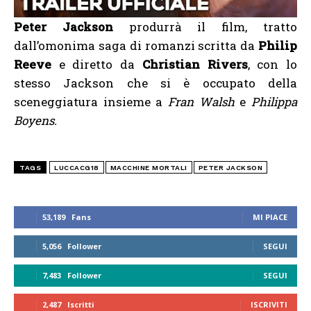
Peter Jackson
produrrà il film, tratto
dall’omonima saga di romanzi scritta da
Philip
Reeve
e diretto da
Christian Rivers
, con lo
stesso Jackson che si è occupato della
sceneggiatura insieme a
Fran Walsh
e
Philippa
Boyens.
TAGS
LUCCACG18
MACCHINE MORTALI
PETER JACKSON
53,189
Fans
MI PIACE
5,056
Follower
SEGUI
7,483
Follower
SEGUI
2,487
Iscritti
ISCRIVITI