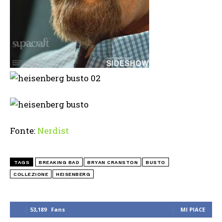
Fonte:
Nerdist
TAGS
BREAKING BAD
BRYAN CRANSTON
BUSTO
COLLEZIONE
HEISENBERG
53,189
Fans
MI PIACE