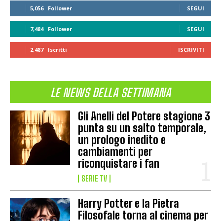
5,056
Follower
SEGUI
7,484
Follower
SEGUI
2,487
Iscritti
ISCRIVITI
LE NEWS DELLA SETTIMANA
Gli Anelli del Potere stagione 3
punta su un salto temporale,
un prologo inedito e
cambiamenti per
riconquistare i fan
SERIE TV
Harry Potter e la Pietra
Filosofale torna al cinema per