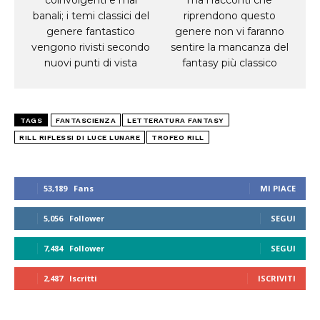
banali; i temi classici del
riprendono questo
genere fantastico
genere non vi faranno
vengono rivisti secondo
sentire la mancanza del
nuovi punti di vista
fantasy più classico
TAGS
FANTASCIENZA
LETTERATURA FANTASY
RILL RIFLESSI DI LUCE LUNARE
TROFEO RILL
53,189
Fans
MI PIACE
5,056
Follower
SEGUI
7,484
Follower
SEGUI
2,487
Iscritti
ISCRIVITI