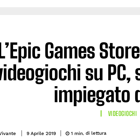
L’Epic Games Store
videogiochi su PC,
impiegato d
VIDEOGIOCHI
di lettura
Vivante
1
min.
9 Aprile 2019