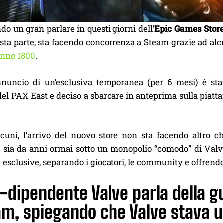
ndo un gran parlare in questi giorni dell’
Epic Games Stor
sta parte, sta facendo concorrenza a Steam grazie ad alc
nno 1800
.
nnuncio di un’esclusiva temporanea (per 6 mesi) è stat
del PAX East e deciso a sbarcare in anteprima sulla piat
cuni, l’arrivo del nuovo store non sta facendo altro 
sia da anni ormai sotto un monopolio “comodo” di Valve, 
e esclusive, separando i giocatori, le community e offrendo
-dipendente Valve parla della g
m, spiegando che Valve stava u