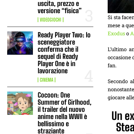
uscita, prezzo e
versione “fisica”
Si sta face
VIDEOGIOCHI
mese a que
Exodus
o
A
Ready Player Two: lo
sceneggiatore
conferma che il
L’ultimo a
sequel di Ready
occasione 
Player One è in
fan.
lavorazione
CINEMA
Secondo al
nonostante 
Cocoon: One
giocare all
Summer of Girlhood,
il trailer del nuovo
Un ex
anime nella WWII è
bellissimo e
Stea
straziante