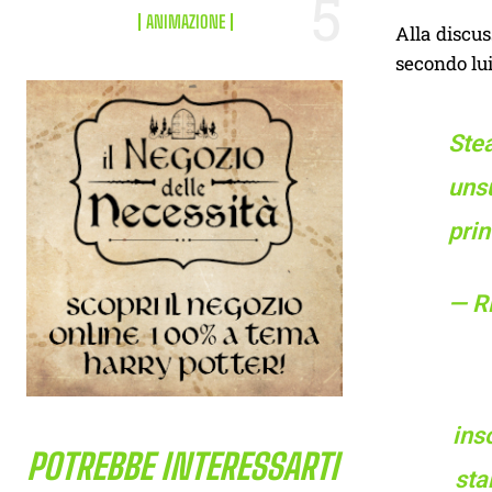
ANIMAZIONE
Alla discus
secondo lui
Stea
unsu
prin
— R
ins
POTREBBE INTERESSARTI
sta