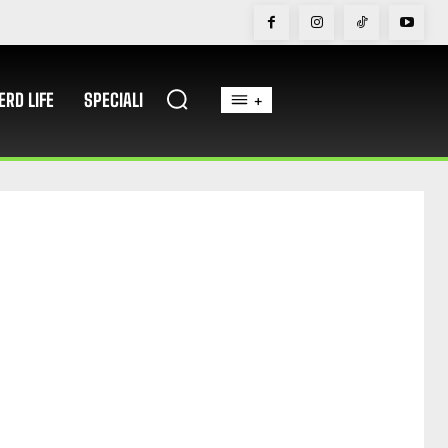
ERD LIFE
SPECIALI
+