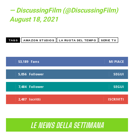
— DiscussingFilm (@DiscussingFilm)
August 18, 2021
TAGS
AMAZON STUDIOS
LA RUOTA DEL TEMPO
SERIE TV
53,189
Fans
MI PIACE
5,056
Follower
SEGUI
7,484
Follower
SEGUI
2,487
Iscritti
ISCRIVITI
LE NEWS DELLA SETTIMANA