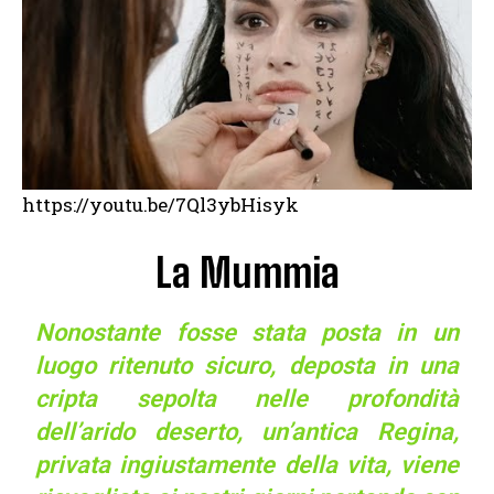
https://youtu.be/7Ql3ybHisyk
La Mummia
Nonostante fosse stata posta in un
luogo ritenuto sicuro, deposta in una
cripta sepolta nelle profondità
dell’arido deserto, un’antica Regina,
privata ingiustamente della vita, viene