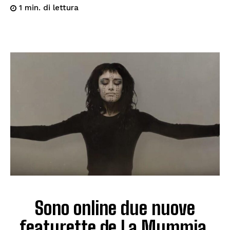
di lettura
1
min.
Sono online due nuove
featurette de La Mummia,