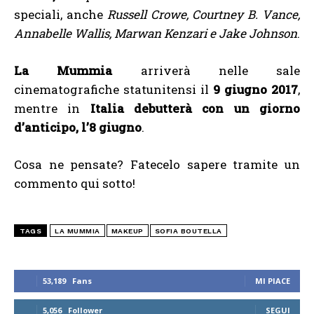
speciali, anche
Russell Crowe, Courtney B. Vance,
Annabelle Wallis, Marwan Kenzari e Jake Johnson
.
La Mummia
arriverà nelle sale
cinematografiche statunitensi il
9 giugno 2017
,
mentre in
Italia debutterà con un giorno
d’anticipo, l’8 giugno
.
Cosa ne pensate? Fatecelo sapere tramite un
commento qui sotto!
TAGS
LA MUMMIA
MAKEUP
SOFIA BOUTELLA
53,189
Fans
MI PIACE
5,056
Follower
SEGUI