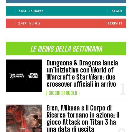
7,484
Follower
SEGUI
2,487
Iscritti
ISCRIVITI
LE NEWS DELLA SETTIMANA
Dungeons & Dragons lancia
un’iniziativa con World of
Warcraft e Star Wars: due
crossover ufficiali in arrivo
GIOCHI DI RUOLO
Eren, Mikasa e il Corpo di
Ricerca tornano in azione: il
gioco Attack on Titan 3 ha
una data di uscita