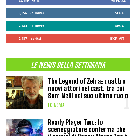
53,189
Fans
MI PIACE
5,056
Follower
SEGUI
7,484
Follower
SEGUI
2,487
Iscritti
ISCRIVITI
LE NEWS DELLA SETTIMANA
The Legend of Zelda: quattro
nuovi attori nel cast, tra cui
Sam Neill nel suo ultimo ruolo
CINEMA
Ready Player Two: lo
sceneggiatore conferma che