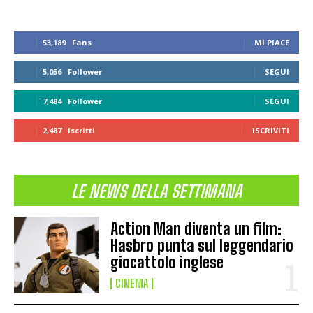
53,189
Fans
MI PIACE
5,056
Follower
SEGUI
7,484
Follower
SEGUI
2,487
Iscritti
ISCRIVITI
LE NEWS DELLA SETTIMANA
Action Man diventa un film:
Hasbro punta sul leggendario
giocattolo inglese
CINEMA