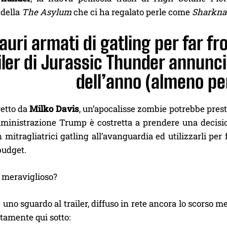
 della
The Asylum
che ci ha regalato perle come
Sharkna
auri armati di gatling per far f
ailer di Jurassic Thunder annuncia
dell’anno (almeno pe
retto da
Milko Davis
, un’apocalisse zombie potrebbe prest
mministrazione Trump è costretta a prendere una decision
 mitragliatrici gatling all’avanguardia ed utilizzarli per
budget.
o meraviglioso?
 uno sguardo al trailer, diffuso in rete ancora lo scors
ttamente qui sotto: