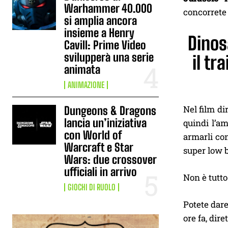
Warhammer 40.000
concorrete
si amplia ancora
insieme a Henry
Dinos
Cavill: Prime Video
svilupperà una serie
il tr
animata
ANIMAZIONE
Nel film di
Dungeons & Dragons
lancia un’iniziativa
quindi l’a
con World of
armarli con
Warcraft e Star
super low 
Wars: due crossover
ufficiali in arrivo
Non è tutt
GIOCHI DI RUOLO
Potete dare
ore fa, dire