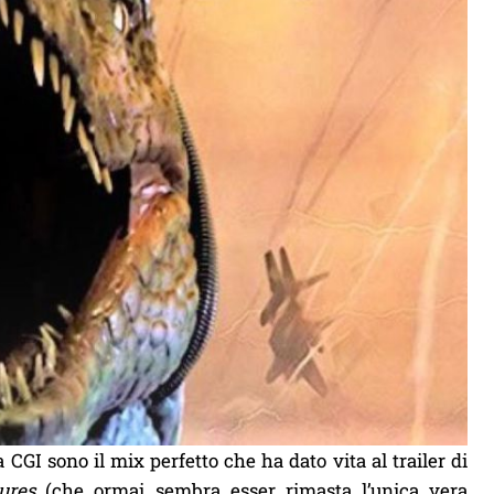
CGI sono il mix perfetto che ha dato vita al trailer di
ures
(che ormai sembra esser rimasta l’unica vera