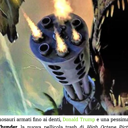
inosauri armati fino ai denti,
Donald Trump
e una pessima 
Thunder
, la nuova pellicola trash di
High Octane Pict