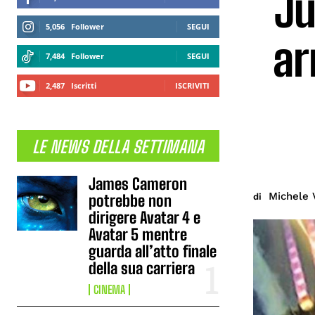
Ju
5,056
Follower
SEGUI
ar
7,484
Follower
SEGUI
2,487
Iscritti
ISCRIVITI
LE NEWS DELLA SETTIMANA
James Cameron
Michele 
di
potrebbe non
dirigere Avatar 4 e
Avatar 5 mentre
guarda all’atto finale
della sua carriera
CINEMA