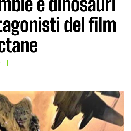
mbie e dinosauri
agonisti del film
Octane
F