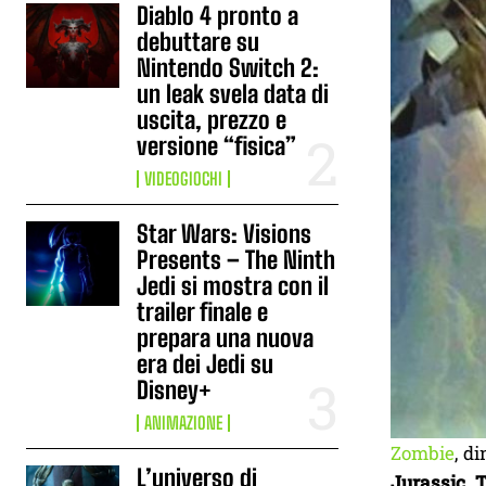
Diablo 4 pronto a
debuttare su
Nintendo Switch 2:
un leak svela data di
uscita, prezzo e
versione “fisica”
VIDEOGIOCHI
Star Wars: Visions
Presents – The Ninth
Jedi si mostra con il
trailer finale e
prepara una nuova
era dei Jedi su
Disney+
ANIMAZIONE
Zombie
, d
L’universo di
Jurassic 