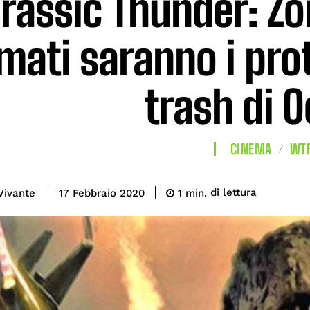
rassic Thunder: Zo
mati saranno i prot
trash di 
CINEMA
WT
di lettura
Vivante
1
min.
17 Febbraio 2020