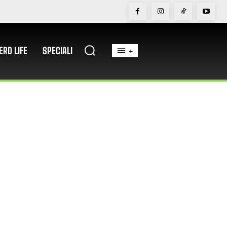
ERD LIFE
SPECIALI
+