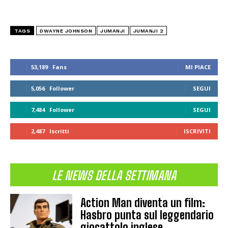
TAGS
DWAYNE JOHNSON
JUMANJI
JUMANJI 2
53,189
Fans
MI PIACE
5,056
Follower
SEGUI
7,484
Follower
SEGUI
2,487
Iscritti
ISCRIVITI
LE NEWS DELLA SETTIMANA
Action Man diventa un film:
Hasbro punta sul leggendario
giocattolo inglese