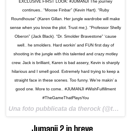
EXCLUSIVE FIRST LOOK: #JUMANJI The journey
continues.. “Moose Finbar” (Kevin Hart). “Ruby
Roundhouse” (Karen Gillan. Her jungle wardrobe will make
sense when you know the plot. Trust me;). “Professor Shelly
Oberon” (Jack Black). “Dr. Smolder Bravestone” ‘cause
well.. he smolders. Hard workin’ and FUN first day of
shooting in the jungle with this talented and crazy motley
crew. Jack is brilliant, Karen is bad assery, Kevin is sharply
hilarious and I smell good. Extremely hard trying to keep a
straight face in these scenes. Too funny. We’re makin’ a
good one. More to come.. #JUMANJI #WishFulfillment
#TheGameThatPlaysYou
Una foto pubblicata da therock (@therock) in data:
Jumanji 2 in breve…