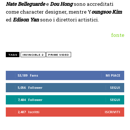
Nate Belleguarde
e
Dou Hong
sono accreditati
come character designer, mentre Y
oungsoo Kim
ed
Edison Yan
sono i direttori artistici.
fonte
TAGS
INVINCIBLE 2
PRIME VIDEO
53,189
Fans
MI PIACE
5,056
Follower
SEGUI
7,484
Follower
SEGUI
2,487
Iscritti
ISCRIVITI