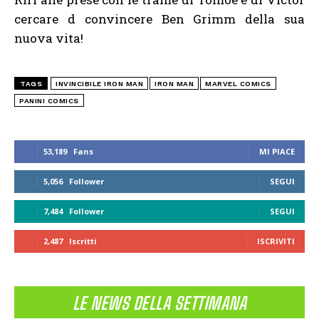
cercare d convincere Ben Grimm della sua
nuova vita!
TAGS
INVINCIBILE IRON MAN
IRON MAN
MARVEL COMICS
PANINI COMICS
53,189
Fans
MI PIACE
5,056
Follower
SEGUI
7,484
Follower
SEGUI
2,487
Iscritti
ISCRIVITI
LE NEWS DELLA SETTIMANA