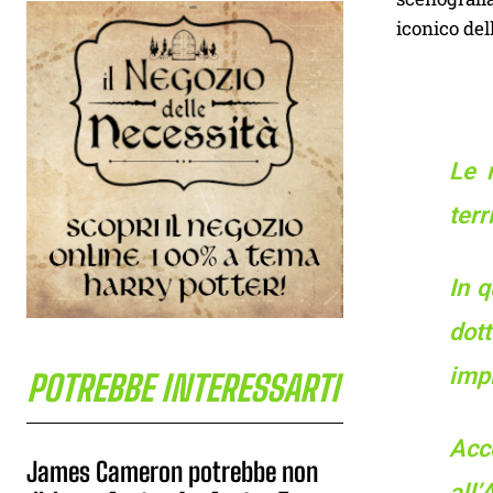
iconico del
Le 
terr
In q
dot
impl
POTREBBE INTERESSARTI
Acc
James Cameron potrebbe non
all’