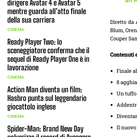
dirigere Avatar 4 e Avatar 5
mentre guarda all’atto finale
della sua carriera
Diretto da
Blum, Oren
CINEMA
Couper Sam
Ready Player Two: lo
sceneggiatore conferma che il
Contenuti 
sequel di Ready Player One è in
lavorazione
Finale a
CINEMA
8 agghia
Action Man diventa un film:
Un tuffo
Hasbro punta sul leggendario
Addentri
giocattolo inglese
Diventar
CINEMA
Il nuovo
Spider-Man: Brand New Day