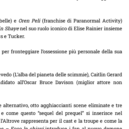
belle) e
Oren Peli
(franchise di Paranormal Activity)
in Shaye
nel suo ruolo iconico di Elise Rainier insieme
cs e Tucker.
o per fronteggiare l’ossessione più personale della sua
evedo (L’alba del pianeta delle scimmie), Caitlin Gerard
didato all’Oscar Bruce Davison (miglior attore non
e alternativo, otto agghiaccianti scene eliminate e tre
 e come questo “sequel del prequel” si inserisce nel
’Altrove rappresenta per il cast e la troupe e come la
e – Ecco le chiavi
introduce i fan al nuovo demone