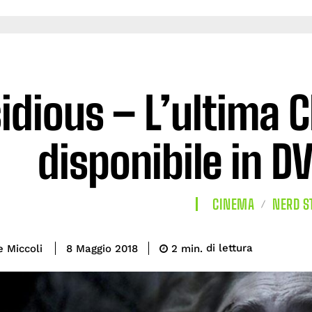
sidious – L’ultima 
disponibile in D
CINEMA
NERD S
di lettura
e Miccoli
2
min.
8 Maggio 2018