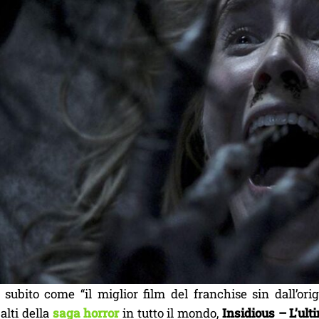
 subito come “il miglior film del franchise sin dall’ori
 alti della
saga horror
in tutto il mondo,
Insidious – L’ul