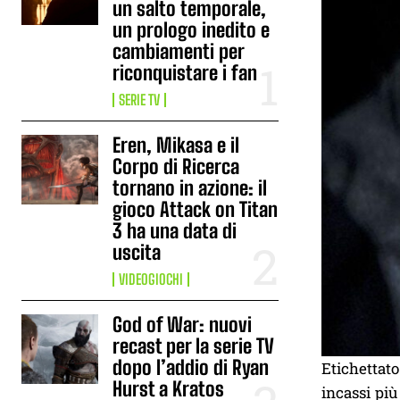
un salto temporale,
un prologo inedito e
cambiamenti per
riconquistare i fan
SERIE TV
Eren, Mikasa e il
Corpo di Ricerca
tornano in azione: il
gioco Attack on Titan
3 ha una data di
uscita
VIDEOGIOCHI
God of War: nuovi
recast per la serie TV
dopo l’addio di Ryan
Etichettato
Hurst a Kratos
incassi più