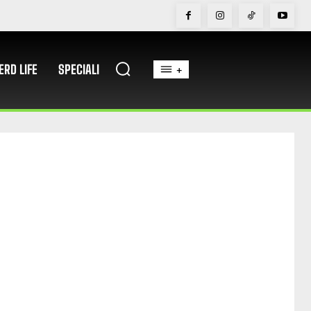
ERD LIFE
SPECIALI
+