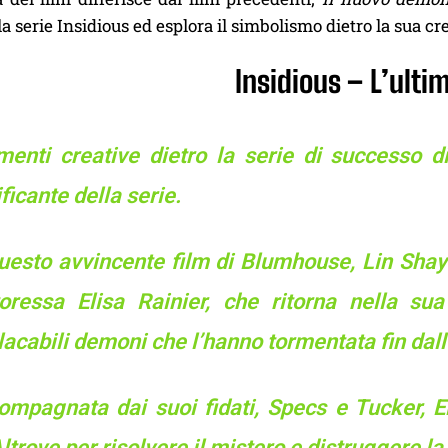
la serie Insidious ed esplora il simbolismo dietro la sua cr
Insidious – L’ulti
menti creative dietro la serie di successo di
ificante della serie.
uesto avvincente film di Blumhouse, Lin Shaye
toressa Elisa Rainier, che ritorna nella su
acabili demoni che l’hanno tormentata fin dall
ompagnata dai suoi fidati, Specs e Tucker, E
Altrove per risolvere il mistero e distruggere l