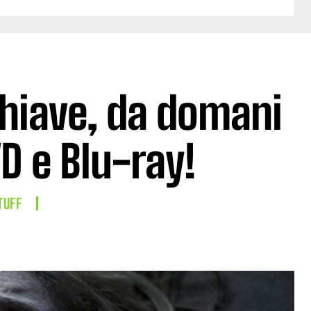
Chiave, da domani
VD e Blu-ray!
TUFF