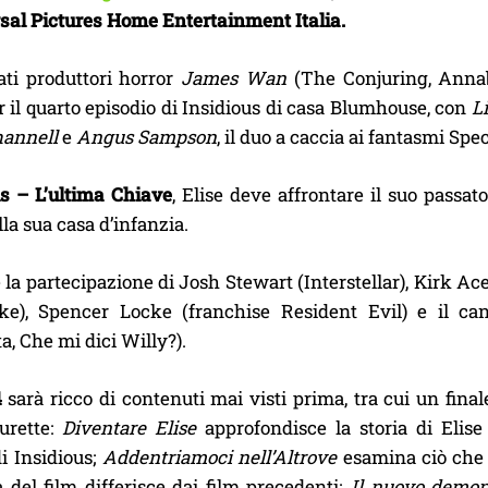
sal Pictures Home Entertainment Italia.
ati produttori horror
James Wan
(The Conjuring, Anna
 il quarto episodio di Insidious di casa Blumhouse, con
L
annell
e
Angus Sampson
, il duo a caccia ai fantasmi Spe
us – L’ultima Chiave
, Elise deve affrontare il suo passat
lla sua casa d’infanzia.
e la partecipazione di Josh Stewart (Interstellar), Kirk Ac
e), Spencer Locke (franchise Resident Evil) e il can
a, Che mi dici Willy?).
4
sarà ricco di contenuti mai visti prima, tra cui un final
urette:
Diventare Elise
approfondisce la storia di Elise
i Insidious;
Addentriamoci nell’Altrove
esamina ciò che l
 del film differisce dai film precedenti;
Il nuovo demon