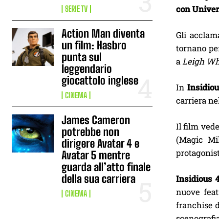
con Univer
SERIE TV
Action Man diventa
Gli acclam
un film: Hasbro
tornano per
punta sul
a
Leigh Wh
leggendario
giocattolo inglese
In
Insidio
CINEMA
carriera ne
James Cameron
Il film ved
potrebbe non
(Magic Mik
dirigere Avatar 4 e
protagonist
Avatar 5 mentre
guarda all’atto finale
della sua carriera
Insidious 
nuove feat
CINEMA
franchise d
scenografia