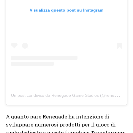
Visualizza questo post su Instagram
U
n post condiviso da Renegade Game Studios (@renegade_game_studios)
A quanto pare Renegade ha intenzione di
sviluppare numerosi prodotti per il gioco di
ruolo dedicato a questo franchise Transformers.