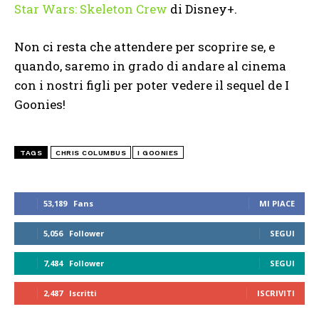
Star Wars: Skeleton Crew
di Disney+.
Non ci resta che attendere per scoprire se, e
quando, saremo in grado di andare al cinema
con i nostri figli per poter vedere il sequel de I
Goonies!
TAGS
CHRIS COLUMBUS
I GOONIES
53,189
Fans
MI PIACE
5,056
Follower
SEGUI
7,484
Follower
SEGUI
2,487
Iscritti
ISCRIVITI