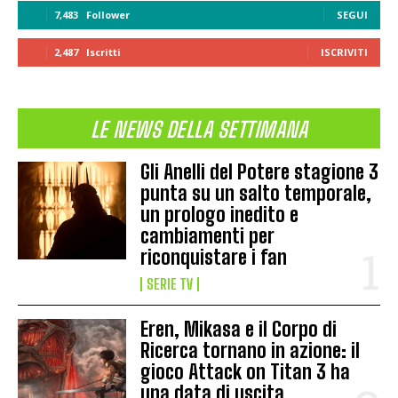
7,483
Follower
SEGUI
2,487
Iscritti
ISCRIVITI
LE NEWS DELLA SETTIMANA
Gli Anelli del Potere stagione 3
punta su un salto temporale,
un prologo inedito e
cambiamenti per
riconquistare i fan
SERIE TV
Eren, Mikasa e il Corpo di
Ricerca tornano in azione: il
gioco Attack on Titan 3 ha
una data di uscita