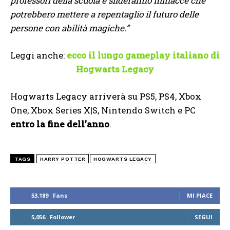
professori della scuola e sfideranno minacce che
potrebbero mettere a repentaglio il futuro delle
persone con abilità magiche.”
Leggi anche:
ecco il lungo gameplay italiano di
Hogwarts Legacy
Hogwarts Legacy arriverà su PS5, PS4, Xbox
One, Xbox Series X|S, Nintendo Switch e PC
entro la fine dell’anno
.
TAGS
HARRY POTTER
HOGWARTS LEGACY
53,189
Fans
MI PIACE
5,056
Follower
SEGUI