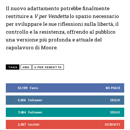
Il nuovo adattamento potrebbe finalmente
restituire a
V per Vendetta
lo spazio necessario
per sviluppare le sue riflessioni sulla libertà, il
controllo e la resistenza, offrendo al pubblico
una versione più profonda e attuale del
capolavoro di Moore.
TAGS
HBO
V PER VENDETTA
53,189
Fans
MI PIACE
5,056
Follower
SEGUI
7,484
Follower
SEGUI
2,487
Iscritti
ISCRIVITI