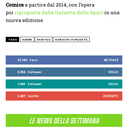
Comics
a partire dal 2014, con l’opera
poi
riproposta dalla Gazzetta dello Sport
in una
nuova edizione.
TAGS
ANIME
HAIKYUU
HARUICHI FURUDATE
53,189
Fans
MI PIACE
5,056
Follower
SEGUI
7,483
Follower
SEGUI
2,487
Iscritti
ISCRIVITI
LE NEWS DELLA SETTIMANA