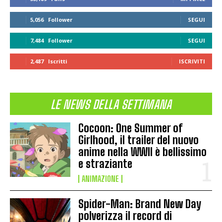
5,056
Follower
SEGUI
7,484
Follower
SEGUI
2,487
Iscritti
ISCRIVITI
LE NEWS DELLA SETTIMANA
Cocoon: One Summer of
Girlhood, il trailer del nuovo
anime nella WWII è bellissimo
e straziante
ANIMAZIONE
Spider-Man: Brand New Day
polverizza il record di