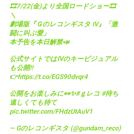
🎞️7/22(金)より全国ロードショー🎞️
＼
劇場版『Ｇのレコンギスタ IV』「激
闘に叫ぶ愛」
本予告を本日解禁📣
公式サイトではⅣのキービジュアル
も公開‼️
👉
https://t.co/EGS90dvqr4
公開をお楽しみに👀✨
#ｇレコ
#待ち
遠しくても待て
pic.twitter.com/FHdzUtAuV1
— Gのレコンギスタ (@gundam_reco)