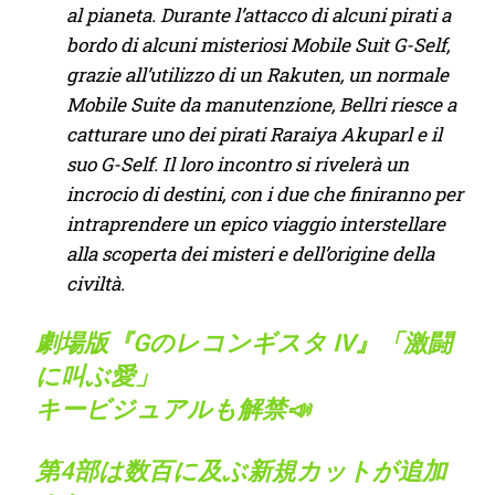
al pianeta. Durante l’attacco di alcuni pirati a
bordo di alcuni misteriosi Mobile Suit G-Self,
grazie all’utilizzo di un Rakuten, un normale
Mobile Suite da manutenzione, Bellri riesce a
catturare uno dei pirati Raraiya Akuparl e il
suo G-Self. Il loro incontro si rivelerà un
incrocio di destini, con i due che finiranno per
intraprendere un epico viaggio interstellare
alla scoperta dei misteri e dell’origine della
civiltà.
劇場版『Gのレコンギスタ IV』「激闘
に叫ぶ愛」
キービジュアルも解禁📣
第4部は数百に及ぶ新規カットが追加