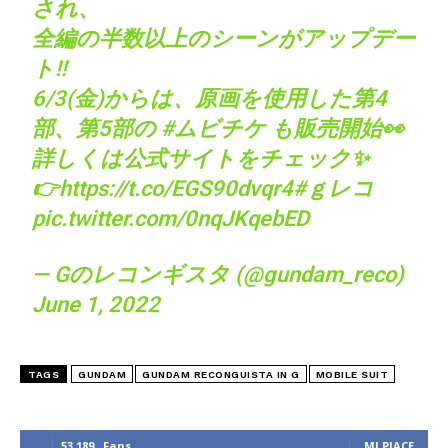
され、
全編の半数以上のシーンがアップデー
ト‼️
6/3(金)からは、原画を使用した第4
部、第5部の
#ムビチケ
も販売開始👀
詳しくは公式サイトをチェック✨
👉
https://t.co/EGS90dvqr4
#ｇレコ
pic.twitter.com/0nqJKqebED
— Gのレコンギスタ (@gundam_reco)
June 1, 2022
TAGS
GUNDAM
GUNDAM RECONGUISTA IN G
MOBILE SUIT
53,189
Fans
MI PIACE