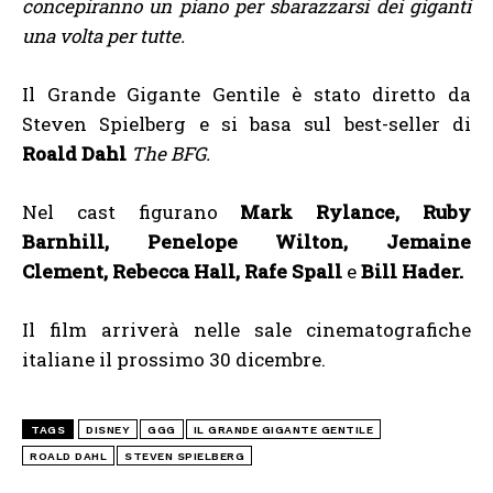
concepiranno un piano per sbarazzarsi dei giganti
una volta per tutte.
Il Grande Gigante Gentile è stato diretto da
Steven Spielberg e si basa sul best-seller di
Roald Dahl
The BFG.
Nel cast figurano
Mark Rylance, Ruby
Barnhill, Penelope Wilton, Jemaine
Clement, Rebecca Hall, Rafe Spall
e
Bill Hader.
Il film arriverà nelle sale cinematografiche
italiane il prossimo 30 dicembre.
TAGS
DISNEY
GGG
IL GRANDE GIGANTE GENTILE
ROALD DAHL
STEVEN SPIELBERG