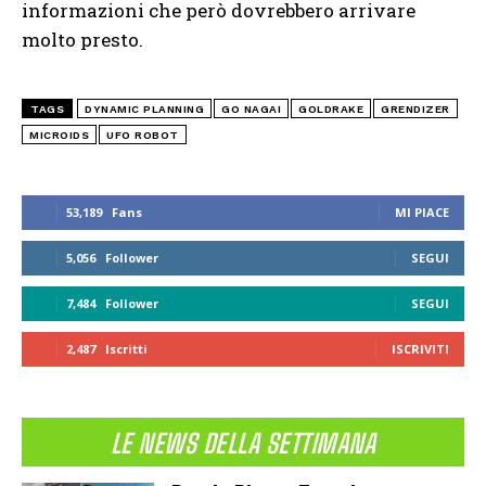
informazioni che però dovrebbero arrivare
molto presto.
TAGS
DYNAMIC PLANNING
GO NAGAI
GOLDRAKE
GRENDIZER
MICROIDS
UFO ROBOT
53,189
Fans
MI PIACE
5,056
Follower
SEGUI
7,484
Follower
SEGUI
2,487
Iscritti
ISCRIVITI
LE NEWS DELLA SETTIMANA