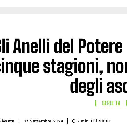
li Anelli del Poter
inque stagioni, no
degli as
SERIE TV
di lettura
Vivante
2
min.
12 Settembre 2024