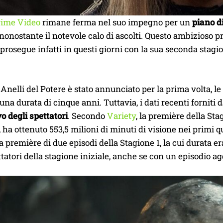
rime Video
rimane ferma nel suo impegno per un
piano d
 nonostante il notevole calo di ascolti. Questo ambizioso pro
prosegue infatti in questi giorni con la sua seconda stagio
Anelli del Potere è stato annunciato per la prima volta, le 
na durata di cinque anni. Tuttavia, i dati recenti forniti
vo degli spettatori
. Secondo
Variety
, la première della St
 ha ottenuto 553,5 milioni di minuti di visione nei primi qua
a première di due episodi della Stagione 1, la cui durata e
ttatori della stagione iniziale, anche se con un episodio a