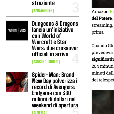
straziante
ANIMAZIONE
Amazon
P
del Potere
,
Dungeons & Dragons
streaming, 
lancia un’iniziativa
prima.
con World of
Warcraft e Star
Quando Gli 
Wars: due crossover
prevedeva u
ufficiali in arrivo
significati
GIOCHI DI RUOLO
204 minuti,
minuti dell
Spider-Man: Brand
dei telespe
New Day polverizza il
record di Avengers:
Endgame con 360
milioni di dollari nel
weekend di apertura
CINEMA