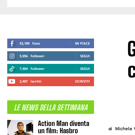
G
53,189
Fans
MI PIACE
5,056
Follower
SEGUI
c
7,484
Follower
SEGUI
2,487
Iscritti
ISCRIVITI
LE NEWS DELLA SETTIMANA
Action Man diventa
Michele 
di
un film: Hasbro