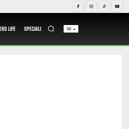
ERD LIFE
SPECIALI
+