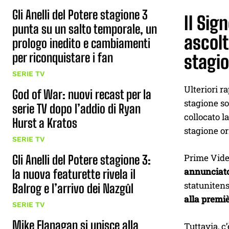
Gli Anelli del Potere stagione 3
Il Sig
punta su un salto temporale, un
ascol
prologo inedito e cambiamenti
per riconquistare i fan
stagio
SERIE TV
Ulteriori r
God of War: nuovi recast per la
stagione so
serie TV dopo l’addio di Ryan
collocato l
Hurst a Kratos
stagione o
SERIE TV
Prime Video
Gli Anelli del Potere stagione 3:
annunciato 
la nuova featurette rivela il
statunitens
Balrog e l’arrivo dei Nazgûl
alla premi
SERIE TV
Mike Flanagan si unisce alla
Tuttavia, c