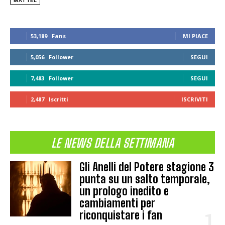
MATTEL
53,189
Fans
MI PIACE
5,056
Follower
SEGUI
7,483
Follower
SEGUI
2,487
Iscritti
ISCRIVITI
LE NEWS DELLA SETTIMANA
Gli Anelli del Potere stagione 3
punta su un salto temporale,
un prologo inedito e
cambiamenti per
riconquistare i fan