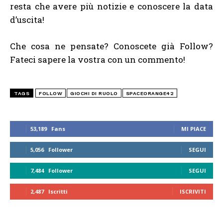
resta che avere più notizie e conoscere la data
d’uscita!
Che cosa ne pensate? Conoscete già Follow?
Fateci sapere la vostra con un commento!
TAGS
FOLLOW
GIOCHI DI RUOLO
SPACEORANGE42
53,189
Fans
MI PIACE
5,056
Follower
SEGUI
7,484
Follower
SEGUI
2,487
Iscritti
ISCRIVITI