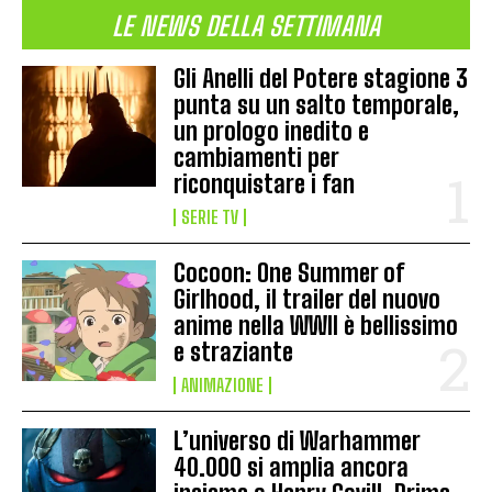
LE NEWS DELLA SETTIMANA
Gli Anelli del Potere stagione 3
punta su un salto temporale,
un prologo inedito e
cambiamenti per
riconquistare i fan
SERIE TV
Cocoon: One Summer of
Girlhood, il trailer del nuovo
anime nella WWII è bellissimo
e straziante
ANIMAZIONE
L’universo di Warhammer
40.000 si amplia ancora